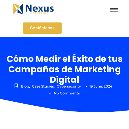
Contáctanos
Cómo Medir el Éxito de tus
Campañas de Marketing
Digital
-
Blog
,
Case Studies
,
Cybersecurity
19 June, 2024
-
No Comments