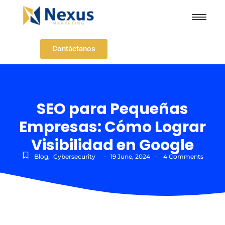
Contáctanos
SEO para Pequeñas
Empresas: Cómo Lograr
Visibilidad en Google
-
-
Blog
,
Cybersecurity
19 June, 2024
4 Comments