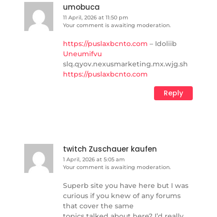
umobuca
11 April, 2026 at 11:50 pm
Your comment is awaiting moderation.
https://puslaxbcnto.com
– Idoliib
Uneumifvu
slq.qyov.nexusmarketing.mx.wjg.sh
https://puslaxbcnto.com
Reply
twitch Zuschauer kaufen
1 April, 2026 at 5:05 am
Your comment is awaiting moderation.
Superb site you have here but I was
curious if you knew of any forums
that cover the same
topics talked about here? I’d really