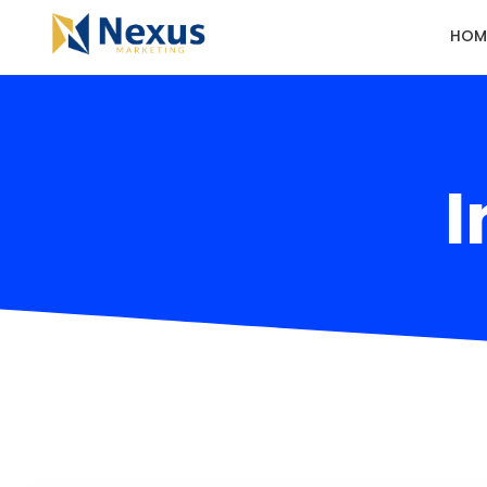
HOM
I