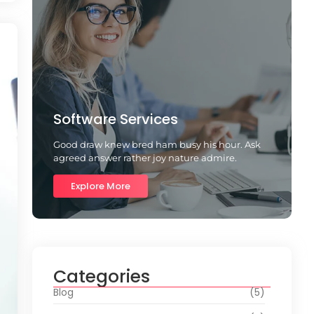
Software Services
Good draw knew bred ham busy his hour. Ask
agreed answer rather joy nature admire.
Explore More
Categories
Blog
(5)